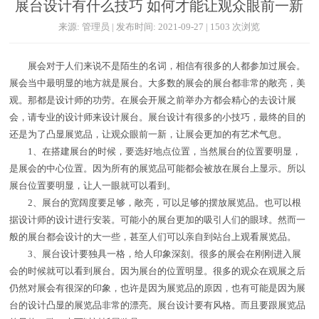
展台设计有什么技巧 如何才能让观众眼前一新
来源: 管理员 | 发布时间: 2021-09-27 | 1503 次浏览
展会对于人们来说不是陌生的名词，相信有很多的人都参加过展会。
展会当中最明显的地方就是展台。大多数的展会的展台都非常的敞亮，美
观。那都是设计师的功劳。在展会开展之前举办方都会精心的去设计展
会，请专业的设计师来设计展台。展台设计有很多的小技巧，最终的目的
还是为了凸显展览品，让观众眼前一新，让展会更加的有艺术气息。
1、在搭建展台的时候，要选好地点位置，当然展台的位置要明显，
是展会的中心位置。因为所有的展览品可能都会被放在展台上显示。所以
展台位置要明显，让人一眼就可以看到。
2、展台的宽阔度要足够，敞亮，可以足够的摆放展览品。也可以根
据设计师的设计进行安装。可能小的展台更加的吸引人们的眼球。然而一
般的展台都会设计的大一些，甚至人们可以亲自到站台上观看展览品。
3、展台设计要独具一格，给人印象深刻。很多的展会在刚刚进入展
会的时候就可以看到展台。因为展台的位置明显。很多的观众在观展之后
仍然对展会有很深的印象，也许是因为展览品的原因，也有可能是因为展
台的设计凸显的展览品非常的漂亮。展台设计要有风格。而且要跟展览品